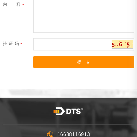
内 容
:
*
验 证 码
:
*
16688116913