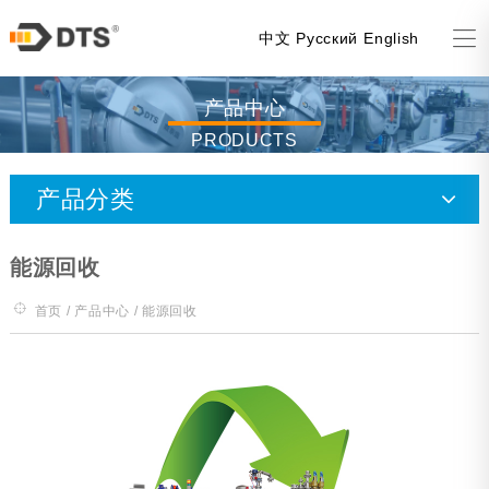
中文
Русский
English
产品中心
PRODUCTS
产品分类
喷淋杀菌釜
能源回收
水浸泡杀菌釜
首页
/
产品中心
/ 能源回收
蒸汽杀菌釜
风机杀菌釜（全喷降温）
实验釜