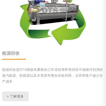
旋转杀菌釜
电动台车
装卸笼系统
无篮式杀菌系统
杀菌车间自动化系统（ABRS）
能源回收
静水压杀菌系统
可选项
能源回收是DTS根据杀菌釜的工作流程将即将排掉不能循环利用的
蒸汽能源、热能源以及水资源等整合回收利用，从而帮客户减少生
粽子蒸煮锅
产成本
能源回收
+ 了解更多
附件