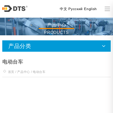
中文
Русский
English
产品中心
PRODUCTS
产品分类
喷淋杀菌釜
电动台车
水浸泡杀菌釜
首页
/
产品中心
/ 电动台车
蒸汽杀菌釜
风机杀菌釜（全喷降温）
实验釜