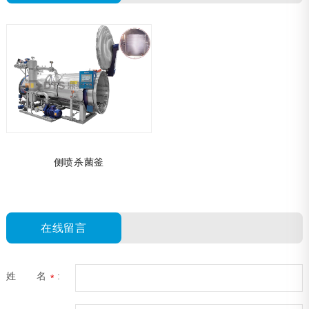
侧喷杀菌釜
在线留言
姓 名
:
*