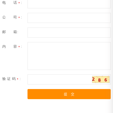
电 话
:
*
公 司
:
*
邮 箱:
内 容
:
*
验 证 码
:
*