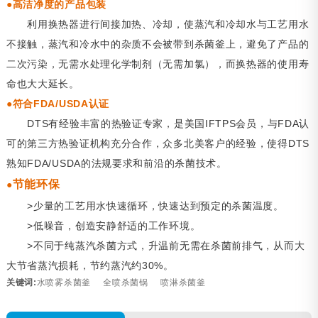
●
高洁净度的产品包装
利用换热器进行间接加热、冷却，使蒸汽和冷却水与工艺用水
不接触，蒸汽和冷水中的杂质不会被带到杀菌釜上，避免了产品的
二次污染，无需水处理化学制剂（无需加氯），而换热器的使用寿
命也大大延长。
●
符合FDA/USDA认证
DTS有经验丰富的热验证专家，是美国IFTPS会员，与FDA认
可的第三方热验证机构充分合作，众多北美客户的经验，使得DTS
熟知FDA/USDA的法规要求和前沿的杀菌技术。
节能环保
●
>少量的工艺用水快速循环，快速达到预定的杀菌温度。
>低噪音，创造安静舒适的工作环境。
>不同于纯蒸汽杀菌方式，升温前无需在杀菌前排气，从而大
大节省蒸汽损耗，节约蒸汽约30%。
关键词:
水喷雾杀菌釜
全喷杀菌锅
喷淋杀菌釜