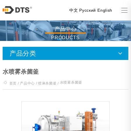
中文
Русский
English
产品中心
PRODUCTS
产品分类
喷淋杀菌釜
水喷雾杀菌釜
水浸泡杀菌釜
水喷雾杀菌釜
首页
/
产品中心
/
喷淋杀菌釜
/
蒸汽杀菌釜
风机杀菌釜（全喷降温）
实验釜