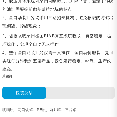
1、液压升降系统可采用两级剪刀式升降平台
，
避免了传统
的油缸需要提前做基础挖地坑的缺点；
2、
全自动装卸笼均采用气动抱夹机构
，
避免移栽的时候出
现倒罐、掉罐现象；
3、
隔板吸取采用德国
PIAB
真空系统吸取
，
真空稳定
，
循
环操作
，
实现全自动无人操作；
4、
整个全自动装卸笼仅需一人操作，
全自动伺服装卸笼可
实现每分钟装卸五层产品，
设备运行稳定、ke靠、生产效
率高。
关键词:
包装类型
玻璃瓶、马口铁罐、PE瓶、两片罐、三片罐