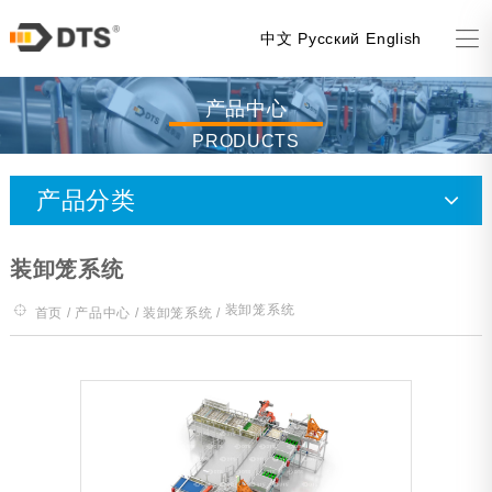
中文
Русский
English
产品中心
PRODUCTS
产品分类
喷淋杀菌釜
装卸笼系统
水浸泡杀菌釜
装卸笼系统
首页
/
产品中心
/
装卸笼系统
/
蒸汽杀菌釜
风机杀菌釜（全喷降温）
实验釜