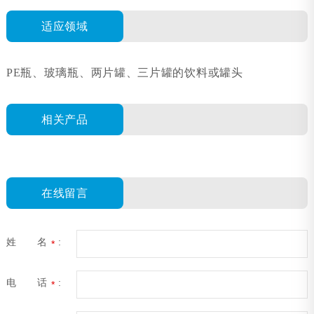
适应领域
PE瓶、
玻璃瓶、两片罐、三片罐的饮料或罐头
相关产品
在线留言
姓 名
:
*
电 话
:
*