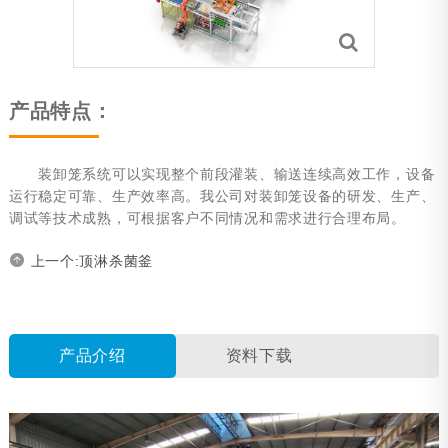
旋转杀菌釜
电动台车
装卸笼系统
产品特点：
无篮式杀菌系统
装卸笼系统可以实现整个前段灌装、输送连续高效工作，设备
杀菌车间自动化系统（ABRS）
运行稳定可靠、生产效率高。我公司对装卸笼设备的研发、生产、
调试等技术成熟，可根据客户不同情况和需求进行合理布局。
静水压杀菌系统
上一个:顶淋杀菌釜
可选项
粽子蒸煮锅
产品介绍
资料下载
能源回收
附件