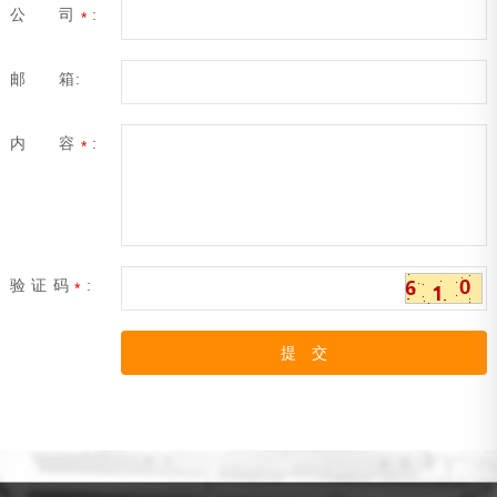
公 司
:
*
邮 箱:
内 容
:
*
验 证 码
:
*