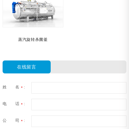
蒸汽旋转杀菌釜
在线留言
姓 名
:
*
电 话
:
*
公 司
:
*