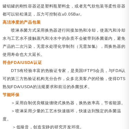
罐铝罐的刚性容器还是塑料瓶塑料盒，或者充气软包装等柔性容器
都可以轻松满足，压力可控制在±0.05Bar。
高洁净度的产品包装
喷淋杀菌方式采用换热器进行间接加热和冷却，使蒸汽和冷却
水与工艺水不接触蒸汽和冷水中的杂质不会被带到杀菌釜内，避免
产品的二次污染，无需水处理化学制剂（无需加氯），而换热器的
使用寿命也大大延长。
符合FDA/USDA认证
DTS有经验丰富的热验证专家，是美国IFTPS会员，与FDA认
可的第三方热验证机构充分合作，众多北美客户的经验，使得DTS
熟知FDA/USDA的法规要求和前沿的杀菌技术。
节能环保
＞采用自制优良螺旋缠绕式换热器，换热效率高，节省能源。
＞喷淋采用少量的工艺水快速循环，快速达到预定的杀菌温
度。
＞低噪音，创造安静的研究开发环境。