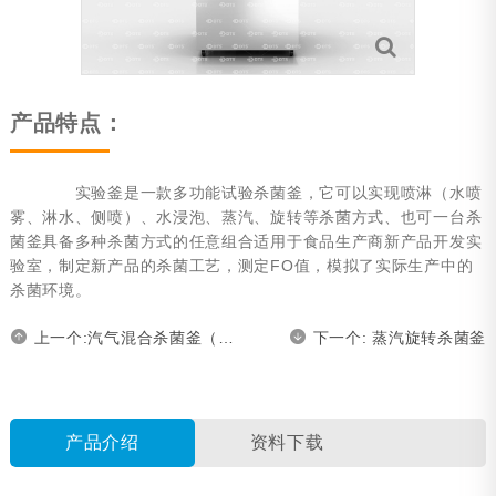
旋转杀菌釜
电动台车
装卸笼系统
产品特点：
无篮式杀菌系统
实验釜是一款多功能试验杀菌釜，它可以实现喷淋（水喷
杀菌车间自动化系统（ABRS）
雾、淋水、侧喷）、水浸泡、蒸汽、旋转等杀菌方式、也可一台杀
菌釜具备多种杀菌方式的任意组合适用于食品生产商新产品开发实
静水压杀菌系统
验室，制定新产品的杀菌工艺，测定FO值，模拟了实际生产中的
杀菌环境。
可选项
上一个:汽气混合杀菌釜（全喷降温）
下一个: 蒸汽旋转杀菌釜
粽子蒸煮锅
能源回收
产品介绍
资料下载
附件