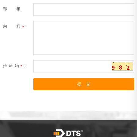
邮 箱:
内 容
:
*
验 证 码
:
*