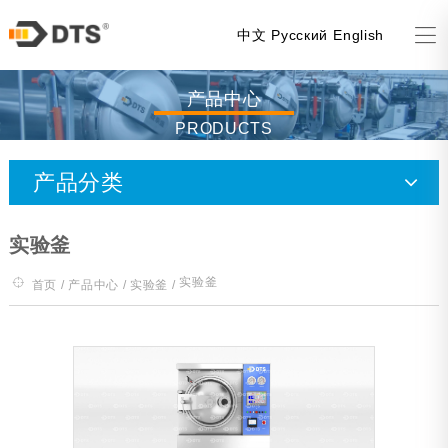
中文
Русский
English
产品中心
PRODUCTS
产品分类
喷淋杀菌釜
实验釜
水浸泡杀菌釜
实验釜
首页
/
产品中心
/
实验釜
/
蒸汽杀菌釜
风机杀菌釜（全喷降温）
实验釜