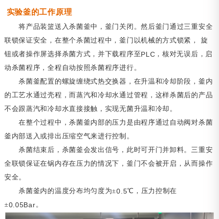
实验釜的工作原理
将产品装篮送入杀菌釜中，釜门关闭。然后釜门通过三重安全
联锁保证安全，在整个杀菌过程中，釜门以机械的方式锁紧，
旋
钮或者操作屏选择杀菌方式，并下载程序至
PLC
，核对无误后，启
动杀菌程序，全程自动按照杀菌程序进行。
杀菌釜配置的螺旋缠绕式热交换器，在升温和冷却阶段，釜内
的工艺水通过壳程，而蒸汽和冷却水通过管程，这样杀菌后的产品
不会跟蒸汽和冷却水直接接触，实现无菌升温和冷却。
在整个过程中，杀菌釜内部的压力是由程序通过自动阀对杀菌
釜内部送入或排出压缩空气来进行控制。
杀菌结束后，杀菌釜会发出信号，此时可开门并卸料。三重安
全联锁保证在锅内存在压力的情况下，釜门不会被开启，从而操作
安全。
杀菌釜内的温度分布均匀度为±
0.5
℃，压力控制在
±
0.05Bar
。