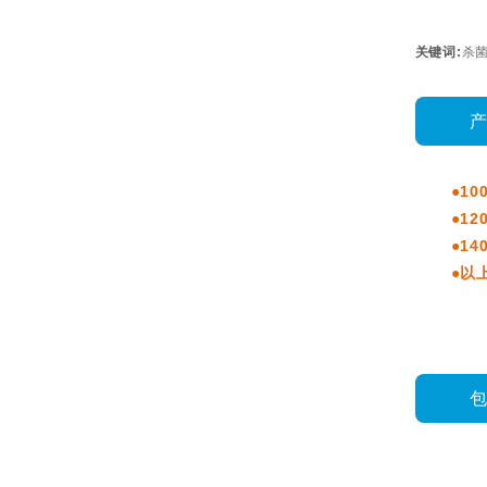
关键词:
杀
●10
●1
●14
●以