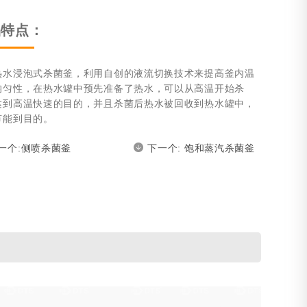
品特点：
浸泡式杀菌釜，利用自创的液流切换技术来提高釜内温
均匀性，在热水罐中预先准备了热水，可以从高温开始杀
达到高温快速的目的，并且杀菌后热水被回收到热水罐中，
节能到目的。
一个:侧喷杀菌釜
下一个: 饱和蒸汽杀菌釜