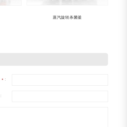
蒸汽旋转杀菌釜
话
:
*
: