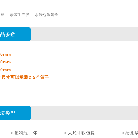
菌釜
杀菌生产线
水浸泡杀菌釜
产品参数
00m
m
200mm
00mm
上尺寸可以承载2-5个篮子
包装类型
＞塑料瓶、杯
＞大尺寸软包装
＞结扎