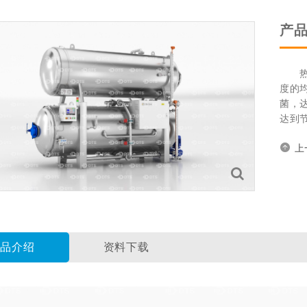
产
热水
度的
菌，
达到
上
产品介绍
资料下载