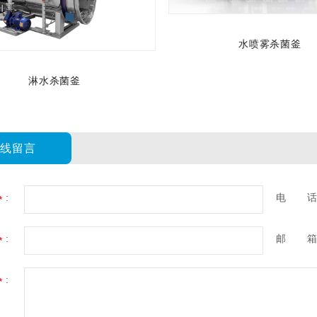
水喷雾杀菌釜
淋水杀菌釜
在线留言
:
电 
*
:
邮 箱
*
:
*