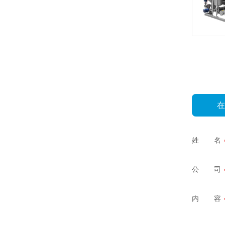
姓 名
公 司
内 容