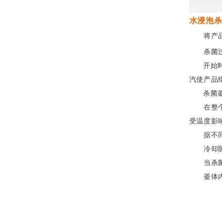
水浸泡
将产品装
杀菌过程
开始时热
汽使产品
杀菌釜配
在整个过
受温度影
据不同产
冷却阶段
当杀菌结
釜体内的温