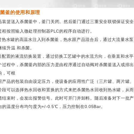
杀菌釜的使用和原理
篮送入杀菌釜中，釜门关闭。然后釜门通过三重安全联锁保证安全
按照输入微处理控制器PLC的程序自动进行。
水罐的高温水注入到杀菌釜，热水跟产品混合后，通过大流量水泵 
继续升温 和杀菌。
置的液流切换装置，通过切换工艺罐中的水流方向，在垂直和水平 
程中，杀菌釜内部的压力是由程序通过自动阀对杀菌釜送入或排出
响，可根
品的包装自由设定压力，使设备的应用性广泛（三片罐、两片罐、
可以选择热水回收和置换的方式来把杀菌热水回收到热水罐，从而
束时，会发出报警信号。此时可开门并卸料。随后准备对下一批产
度分布均匀度为+/-0.5℃，压力控制在0.05Bar。