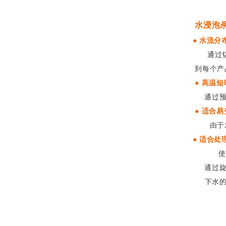
水浸泡
● 水流分
通过切换
到每个产
● 高温
通过预先
● 适合
由于水有
● 适合
使用静止
通过旋转
下水的浮