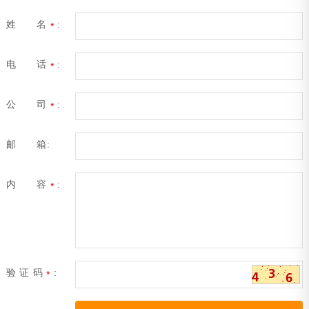
姓 名
:
*
电 话
:
*
公 司
:
*
邮 箱:
内 容
:
*
验 证 码
:
*