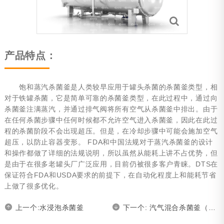
旋转杀菌釜
电动台车
装卸笼系统
产品特点：
无篮式杀菌系统
饱和蒸汽杀菌釜是人类较早应用于罐头杀菌的杀菌釜类型，相
杀菌车间自动化系统（ABRS）
对于铁罐杀菌，它是简单可靠的杀菌釜类型，在此过程中，通过向
杀菌釜注满蒸汽，并通过排气阀将所有空气从杀菌釜中排出。由于
静水压杀菌系统
在任何杀菌步骤中任何时候都不允许空气进入杀菌釜，因此在此过
程的杀菌阶段不会出现超压。但是，在冷却步骤中可能会施加空气
可选项
超压，以防止容器变形。 FDA和中国法规对于蒸汽杀菌釜的设计
和操作都做了详细的法规说明，所以虽然从能耗上讲不占优势，但
粽子蒸煮锅
是由于在很多老罐头厂广泛应用，目前仍被很多客户青睐。DTS在
保证符合FDA和USDA要求的前提下，在自动化程度上和能耗节省
能源回收
上做了很多优化。
附件
上一个:水浸泡杀菌釜
下一个: 汽气混合杀菌釜（全喷降温）