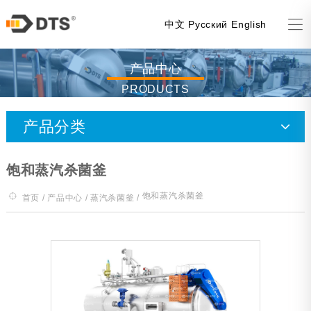
中文
Русский
English
产品中心
PRODUCTS
产品分类
喷淋杀菌釜
饱和蒸汽杀菌釜
水浸泡杀菌釜
饱和蒸汽杀菌釜
首页
/
产品中心
/
蒸汽杀菌釜
/
蒸汽杀菌釜
风机杀菌釜（全喷降温）
实验釜