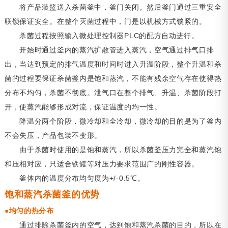
将产品装篮送入杀菌釜中，釜门关闭。然后釜门通过三重安全
联锁保证安全。在整个灭菌过程中，门是以机械方式锁紧的。
杀菌过程按照输入微处理控制器PLC的配方自动进行。
开始时通过釜内的蒸汽扩散管进入蒸汽，空气通过排气口排
出，当达到预定的排气温度和时间时进入升温阶段，整个升温和杀
菌的过程要保证杀菌釜内是饱和蒸汽，不能有残余空气存在使得热
分布不均匀，杀菌不彻底。泄气口在整个排气、升温、杀菌阶段打
开，使蒸汽能够形成对流，保证温度的均一性。
降温分两个阶段，微冷却和全冷却，微冷却的目的是为了釜内
不会失压，产品包装不变形。
由于杀菌时使用的是饱和蒸汽，所以杀菌釜压力完全和蒸汽饱
和压相对应，只适合铁罐等对压力要求范围广的刚性容器。
釜体内的温度分布均匀度为+/-0.5℃。
饱和蒸汽杀菌釜的优势
●均匀的热分布
通过排除杀菌釜内的空气，达到饱和蒸汽杀菌的目的，所以在